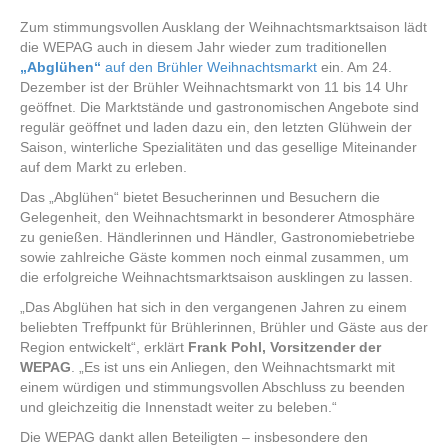
Traditionelles
„Abglühen“
Zum stimmungsvollen Ausklang der Weihnachtsmarktsaison lädt
auf
die WEPAG auch in diesem Jahr wieder zum traditionellen
dem
„Abglühen“
auf den Brühler Weihnachtsmarkt
ein. Am 24.
Brühler
Dezember ist der Brühler Weihnachtsmarkt von 11 bis 14 Uhr
Weihnachtsmarkt
geöffnet. Die Marktstände und gastronomischen Angebote sind
am
regulär geöffnet und laden dazu ein, den letzten Glühwein der
24.
Saison, winterliche Spezialitäten und das gesellige Miteinander
Dezember
auf dem Markt zu erleben.
Das „Abglühen“ bietet Besucherinnen und Besuchern die
Gelegenheit, den Weihnachtsmarkt in besonderer Atmosphäre
zu genießen. Händlerinnen und Händler, Gastronomiebetriebe
sowie zahlreiche Gäste kommen noch einmal zusammen, um
die erfolgreiche Weihnachtsmarktsaison ausklingen zu lassen.
„Das Abglühen hat sich in den vergangenen Jahren zu einem
beliebten Treffpunkt für Brühlerinnen, Brühler und Gäste aus der
Region entwickelt“, erklärt
Frank Pohl, Vorsitzender der
WEPAG
. „Es ist uns ein Anliegen, den Weihnachtsmarkt mit
einem würdigen und stimmungsvollen Abschluss zu beenden
und gleichzeitig die Innenstadt weiter zu beleben.“
Die WEPAG dankt allen Beteiligten – insbesondere den