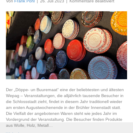
für
Von
Frank Pohl
|
26. Juli 2023
|
Kommentare deaktiviert
Brühler
Döppe-
un
Buuremaa
am
5.
und
6.
August
2023
Der „Döppe- un Buuremaat“ eine der beliebtesten und ältesten
Wepag – Veranstaltungen, die alljährlich tausende Besucher in
die Schlossstadt zieht, findet in diesem Jahr traditionell wieder
am ersten Augustwochenende in der Brühler Innenstadt statt.
Die Vielfalt der angebotenen Waren steht wie jedes Jahr im
Vordergrund der Veranstaltung. Die Besucher finden Produkte
aus Wolle, Holz, Metall…